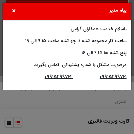
×
پیام مدیر
باسلام خدمت همکاران گرامی
ساعت کار مجموعه شنبه تا چهاشنبه ساعت 9.15 الی 19
پنج شنبه ها 9.15 الی 16
درصورت مشکل با شماره پشتیبانی تماس بگیرید
جستجو
کاربر
فهرست
09915299762
09915299761
راکا چاپ
محصولات
افست
کارت ویزیت
کارت ویزیت
فانتزی
کارت ویزیت فانتزی