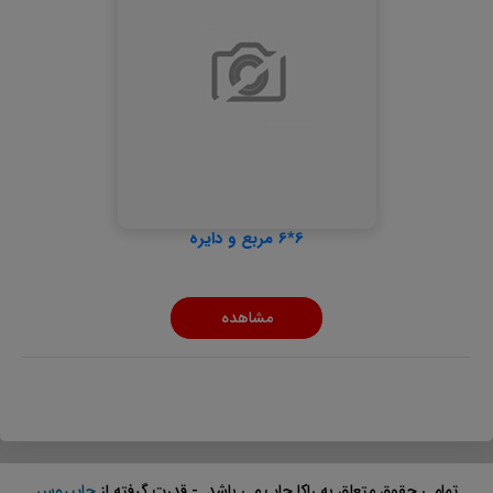
6*6 مربع و دایره
مشاهده
تمامی حقوق متعلق به راکا چاپ می باشد. - قدرت گرفته از
چاپیروس