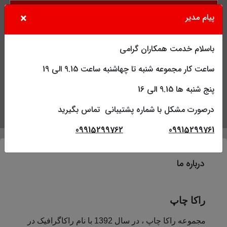
×
پیام مدیر
باسلام خدمت همکاران گرامی
ساعت کار مجموعه شنبه تا چهاشنبه ساعت 9.15 الی 19
پنج شنبه ها 9.15 الی 16
درصورت مشکل با شماره پشتیبانی تماس بگیرید
جستجو
کاربر
فهرست
09915299762
09915299761
درباره ما
راکا چاپ
مجموعه راکا چاپ ، در سال 1392 با نام راکاگرافیک در