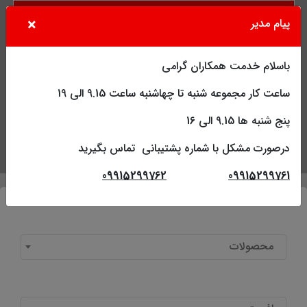
×
پیام مدیر
باسلام خدمت همکاران گرامی
ساعت کار مجموعه شنبه تا چهاشنبه ساعت 9.15 الی 19
پنج شنبه ها 9.15 الی 16
درصورت مشکل با شماره پشتیبانی تماس بگیرید
جستجو
کاربر
فهرست
09915299762
09915299761
محصولات