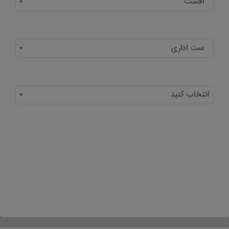
افست
ست اداری
انتخاب کنید