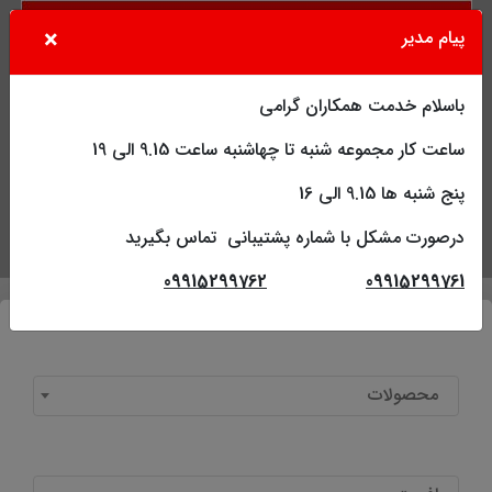
×
پیام مدیر
باسلام خدمت همکاران گرامی
ساعت کار مجموعه شنبه تا چهاشنبه ساعت 9.15 الی 19
پنج شنبه ها 9.15 الی 16
درصورت مشکل با شماره پشتیبانی تماس بگیرید
جستجو
کاربر
فهرست
09915299762
09915299761
محصولات