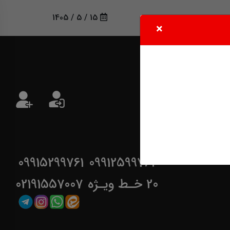
15 / 5 / 1405
×
09915299761
09912599762
20 خـط ویـژه
02191557007