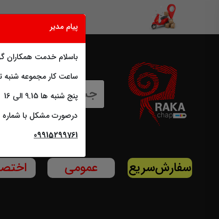
پیام مدیر
باسلام خدمت همکاران گر
ساعت کار مجموعه شنبه تا چهاشن
پنج شنبه ها 9.15 الی 16
درصورت مشکل با شماره پ
09915299761
سفارش‌سریع
عمومی
اختص