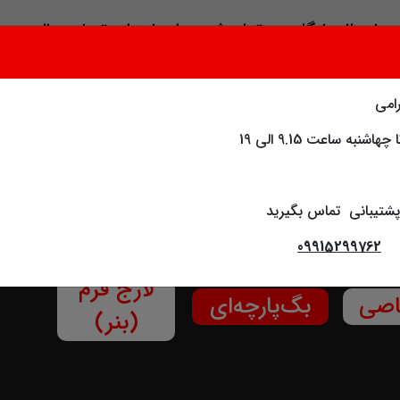
ارسال رایگان به تمام شهر های استان تهران و البرز
امی
به ساعت 9.15 الی 19
شتیبانی تماس بگیرید
09915299762
لارج فرم
اصی
بگ‌پارچه‌ای
(بنر)