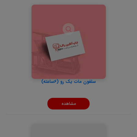
سلفون مات یک رو (6ساعته)
مشاهده