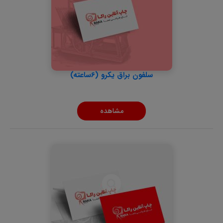
سلفون براق یکرو (6ساعته)
مشاهده