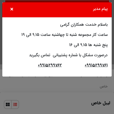
×
پیام مدیر
باسلام خدمت همکاران گرامی
ساعت کار مجموعه شنبه تا چهاشنبه ساعت 9.15 الی 19
پنج شنبه ها 9.15 الی 16
درصورت مشکل با شماره پشتیبانی تماس بگیرید
جستجو
کاربر
فهرست
09915299762
09915299761
راکا چاپ
محصولات
افست
لیبل (پشت چسب دار)
لیبل
خاص
لیبل خاص