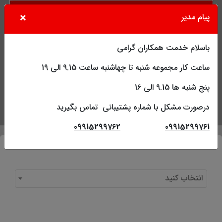
×
پیام مدیر
باسلام خدمت همکاران گرامی
ساعت کار مجموعه شنبه تا چهاشنبه ساعت 9.15 الی 19
پنج شنبه ها 9.15 الی 16
درصورت مشکل با شماره پشتیبانی تماس بگیرید
جستجو
کاربر
فهرست
09915299762
09915299761
انتخاب کنید